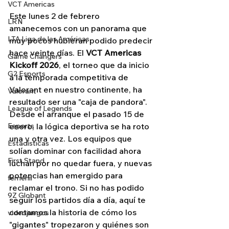
VCT Americas
Este lunes 2 de febrero 
LRN
amanecemos con un panorama que 
LTA Liga de las Américas
muy pocos hubieran podido predecir 
hace veinte días. El 
VCT Americas 
Game Changers
Kickoff 2026
, el torneo que da inicio 
G2 Esports
a la temporada competitiva de 
Valorant en nuestro continente, ha 
Valorant
resultado ser una "caja de pandora". 
League of Legends
Desde el arranque el pasado 15 de 
Esports
enero, la lógica deportiva se ha roto 
una y otra vez. Los equipos que 
Estadísticas
solían dominar con facilidad ahora 
First Stand
luchan por no quedar fuera, y nuevas 
potencias han emergido para 
femenil
reclamar el trono. Si no has podido 
9Z Globant
seguir los partidos día a día, aquí te 
contamos la historia de cómo los 
videojuegos
"gigantes" tropezaron y quiénes son 