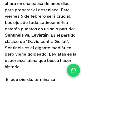
ahora en una pausa de unos días 
para preparar el desenlace. Este 
viernes 6 de febrero será crucial. 
Los ojos de toda Latinoamérica 
estarán puestos en un solo partido: 
Sentinels vs. Leviatán
. Es el partido 
clásico de "David contra Goliat". 
Sentinels es el gigante mediático, 
pero viene golpeado; Leviatán es la 
esperanza latina que busca hacer 
historia.
 El que pierda, termina su 
participación.
Así llegamos a febrero: con Brasil 
dominando la cima, un campeón 
eliminado y una lucha encarnizada 
por sobrevivir en la parte baja de la 
tabla. El VCT Americas 2026 nos 