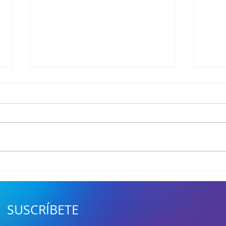
LCS 2026: El cuadro está
Reaj
listo, las revanchas servidas
Game
y el boleto a Brasil en juego
equi
desa
SUSCRÍBETE
nich