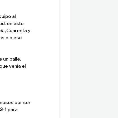
uipo al 
ud: en este 
es
. ¡Cuarenta y 
os dio ese 
e un baile. 
 que venía el 
mosos por ser 
3-1
 para 