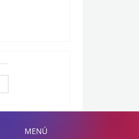
uste estratégico en Riot
s: 2XKO reduce su
po de desarrollo ante el
fío de escalar en el
MENÚ
o de peleas