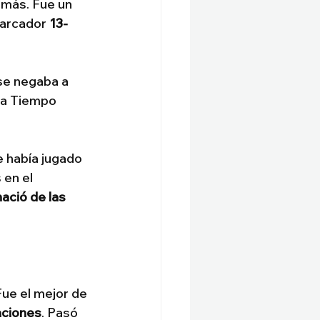
 más. Fue un 
Marcador 
13-
se negaba a 
 a Tiempo 
e había jugado 
 en el 
ació de las 
ue el mejor de 
aciones
. Pasó 