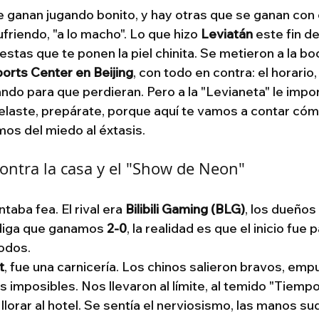
e ganan jugando bonito, y hay otras que se ganan con e
ufriendo, "a lo macho". Lo que hizo 
Leviatán
 este fin d
stas que te ponen la piel chinita. Se metieron a la boca
orts Center en Beijing
, con todo en contra: el horario,
ndo para que perdieran. Pero a la "Levianeta" le impor
velaste, prepárate, porque aquí te vamos a contar cómo
os del miedo al éxtasis.
Contra la casa y el "Show de Neon"
taba fea. El rival era 
Bilibili Gaming (BLG)
, los dueños
 diga que ganamos 
2-0
, la realidad es que el inicio fue
codos.
t
, fue una carnicería. Los chinos salieron bravos, emp
 imposibles. Nos llevaron al límite, al temido "Tiempo
llorar al hotel. Se sentía el nerviosismo, las manos sud