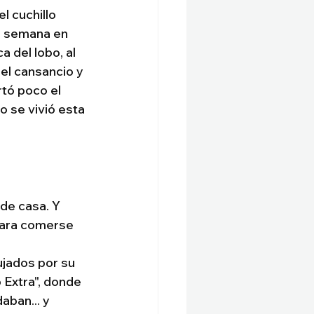
l cuchillo 
e semana en 
 del lobo, al 
 el cansancio y 
tó poco el 
 se vivió esta 
 de casa. Y 
 para comerse 
ujados por su 
 Extra", donde 
aban... y 