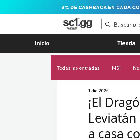
3% DE CASHBACK EN CADA C
Inicio
Tienda
Todas las entradas
MSI
Ne
1 dic 2025
LTA Liga de las Américas
¡El Dragó
Leviatán 
Estadísticas
First Stand
a casa c