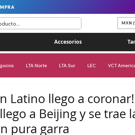
OMPRA
MXN (
Accesorios
Ta
gocios
LTA Norte
LTA Sur
LEC
VCT Americ
Game Changers
G2 Esports
Valorant
League of
n Latino llego a coronar!
llego a Beijing y se trae 
femenil
9Z Globant
videojuegos
on pura garra