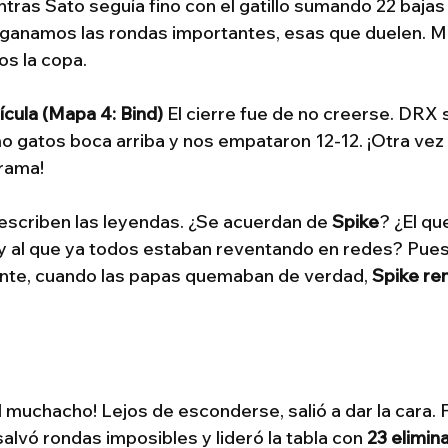
ras Sato seguía fino con el gatillo sumando 22 bajas
ro ganamos las rondas importantes, esas que duelen. 
os la copa.
ícula (Mapa 4: Bind)
 El cierre fue de no creerse. DRX 
o gatos boca arriba y nos empataron 12-12. ¡Otra vez
drama!
escriben las leyendas. ¿Se acuerdan de 
Spike
? ¿El qu
o y al que ya todos estaban reventando en redes? Pues
te, cuando las papas quemaban de verdad, 
Spike ren
 muchacho! Lejos de esconderse, salió a dar la cara. F
 salvó rondas imposibles y lideró la tabla con 
23 elimin