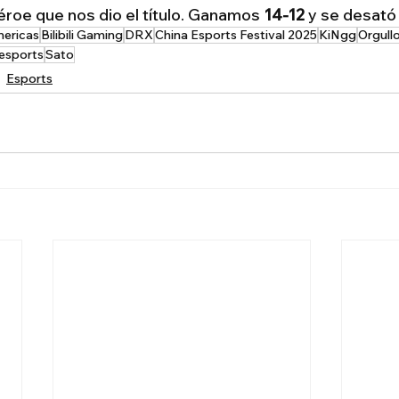
 héroe que nos dio el título. Ganamos 
14-12
 y se desató 
ericas
Bilibili Gaming
DRX
China Esports Festival 2025
KiNgg
Orgull
 esports
Sato
Esports