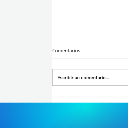
Comentarios
Escribir un comentario...
¡GLORIA ETERNA EN EL
CORAZÓN DE BRASIL! Bilibili
Gaming conquista el Trono
del First Stand 2026