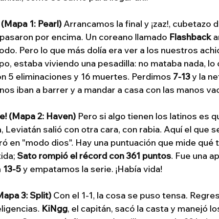
 (Mapa 1: Pearl)
 Arrancamos la final y ¡zaz!, cubetazo d
 pasaron por encima. Un coreano llamado 
Flashback
 
odo. Pero lo que más dolía era ver a los nuestros achi
ipo, estaba viviendo una pesadilla: no mataba nada, lo
n 5 eliminaciones y 16 muertes. Perdimos 
7-13
 y la ne
nos iban a barrer y a mandar a casa con las manos vac
te! (Mapa 2: Haven)
 Pero si algo tienen los latinos es q
Leviatán salió con otra cara, con rabia. Aquí el que se
ntró en "modo dios". Hay una puntuación que mide qué 
ida; 
Sato rompió el récord con 361 puntos
. Fue una a
 
13-5
 y empatamos la serie. ¡Había vida!
apa 3: Split)
 Con el 1-1, la cosa se puso tensa. Regre
ligencias. 
KiNgg
, el capitán, sacó la casta y manejó l