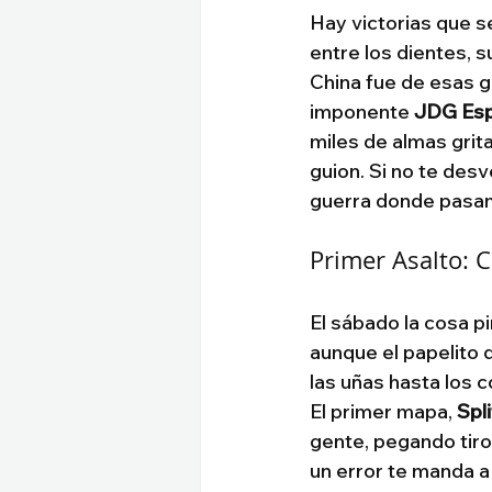
Hay victorias que s
entre los dientes, s
China fue de esas ge
imponente 
JDG Esp
miles de almas grita
guion. Si no te des
guerra donde pasam
Primer Asalto: 
El sábado la cosa pin
aunque el papelito
las uñas hasta los 
El primer mapa, 
Spli
gente, pegando tiros
un error te manda a 