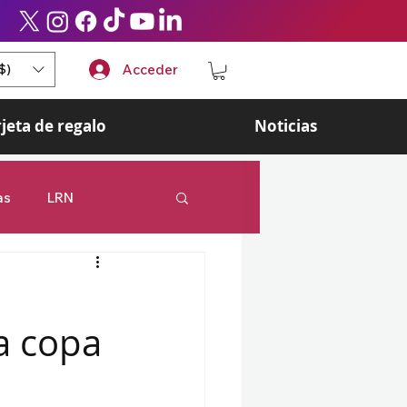
$)
Acceder
rjeta de regalo
Noticias
as
LRN
 Legends
Esports
la copa