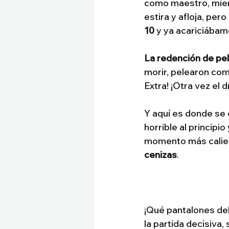
como maestro, mient
estira y afloja, pe
10
 y ya acariciábam
La redención de pel
morir, pelearon com
Extra! ¡Otra vez el 
Y aquí es donde se 
horrible al principi
momento más calien
cenizas
. 
¡Qué pantalones del
la partida decisiva,