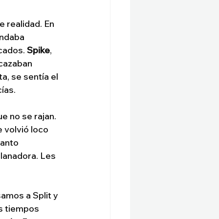
e realidad. En 
andaba 
cados. 
Spike
, 
 cazaban 
ta, se sentía el 
ías.
ue no se rajan. 
 volvió loco 
tanto 
planadora. Les 
samos a Split y 
os tiempos 