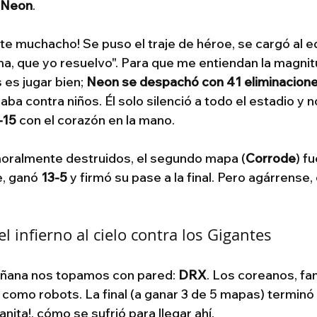
Neon
.
te muchacho! Se puso el traje de héroe, se cargó al eq
ma, que yo resuelvo". Para que me entiendan la magnit
 es jugar bien; 
Neon se despachó con 41 eliminacion
aba contra niños. Él solo silenció a todo el estadio y n
-15
 con el corazón en la mano.
moralmente destruidos, el segundo mapa (
Corrode
) fu
, ganó 
13-5
 y firmó su pase a la final. Pero agárrense,
el infierno al cielo contra los Gigantes
añana nos topamos con pared: 
DRX
. Los coreanos, fa
 como robots. La final (a ganar 3 de 5 mapas) terminó 
anita!, cómo se sufrió para llegar ahí.