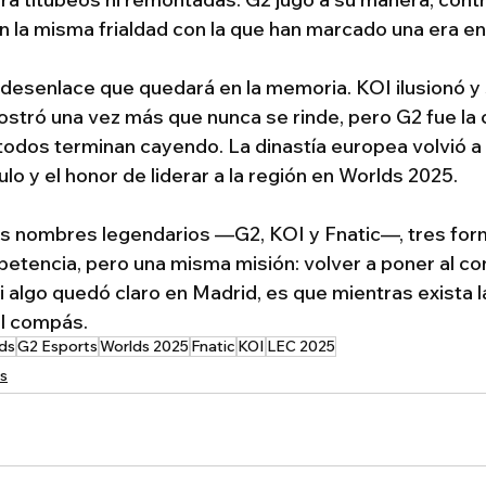
n la misma frialdad con la que han marcado una era en
n desenlace que quedará en la memoria. KOI ilusionó y 
ostró una vez más que nunca se rinde, pero G2 fue la c
todos terminan cayendo. La dinastía europea volvió a
tulo y el honor de liderar a la región en Worlds 2025.
es nombres legendarios —G2, KOI y Fnatic—, tres form
etencia, pero una misma misión: volver a poner al con
i algo quedó claro en Madrid, es que mientras exista l
l compás.
ds
G2 Esports
Worlds 2025
Fnatic
KOI
LEC 2025
s