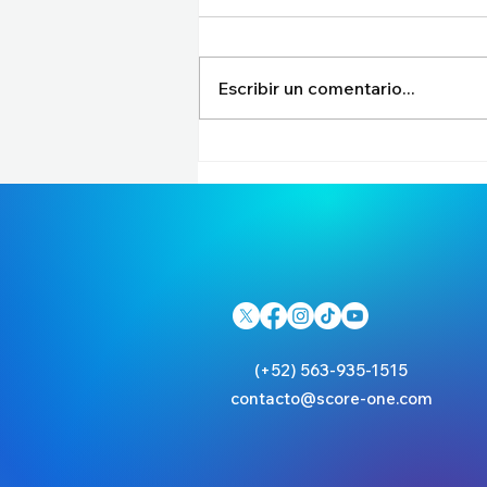
Escribir un comentario...
Worlds 2025: así se jugará
el Mundial y todo arranca
con un T1 vs Invictus
Gaming de vida o muerte
(+52) 563-935-1515
contacto@score-one.com