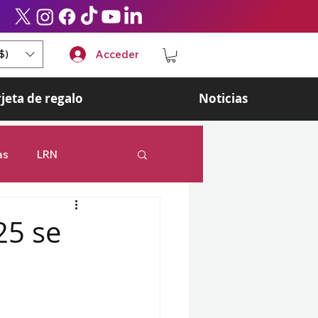
$)
Acceder
rjeta de regalo
Noticias
as
LRN
 Legends
Esports
25 se