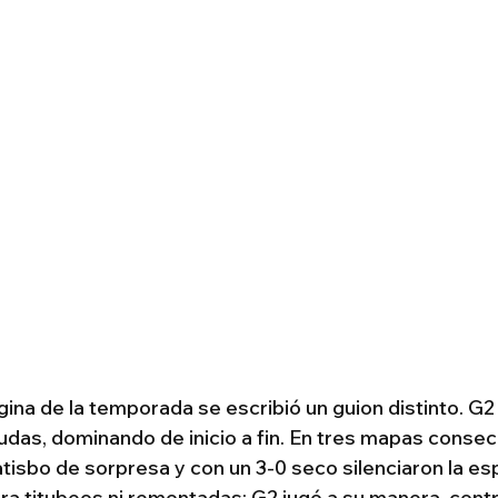
gina de la temporada se escribió un guion distinto. G2 
 dudas, dominando de inicio a fin. En tres mapas consec
tisbo de sorpresa y con un 3-0 seco silenciaron la esp
a titubeos ni remontadas: G2 jugó a su manera, contr