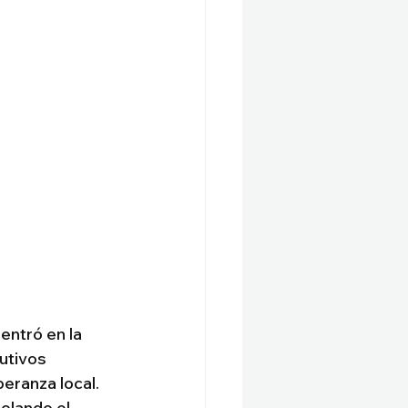
entró en la 
utivos 
eranza local. 
olando el 