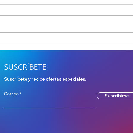
Madrid arde: Fnatic y
La C
Karmine Corp se juegan la
y RE
vida, KOI acecha y G2 ya
Worl
está en el trono
SUSCRÍBETE
Suscríbete y recibe ofertas especiales.
Correo
Suscribirse