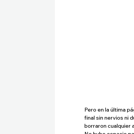
Pero en la última pá
final sin nervios ni
borraron cualquier a
No hubo espacio par