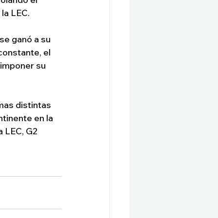
 la LEC.
se ganó a su 
onstante, el 
 imponer su 
as distintas 
tinente en la 
a LEC, G2 