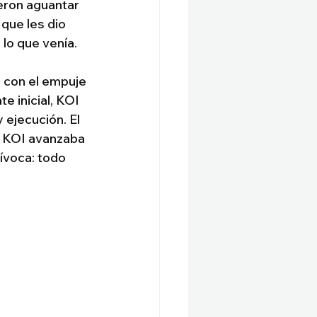
eron aguantar 
que les dio 
 lo que venía.
 con el empuje 
 inicial, KOI 
 ejecución. El 
y KOI avanzaba 
uívoca: todo 