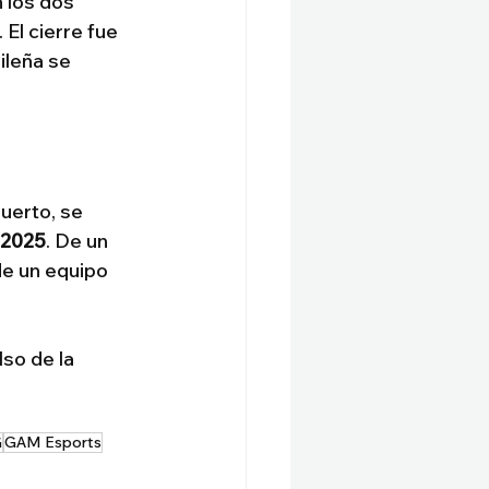
 los dos 
El cierre fue 
leña se 
uerto, se 
 2025
. De un 
 de un equipo 
so de la 
G
GAM Esports