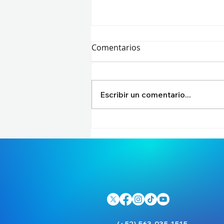
Comentarios
Escribir un comentario...
¡GLORIA ETERNA EN EL
CORAZÓN DE BRASIL! Bilibili
Gaming conquista el Trono
del First Stand 2026