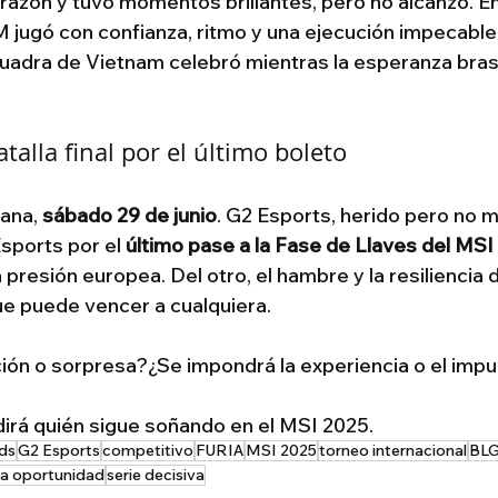
azón y tuvo momentos brillantes, pero no alcanzó. En
jugó con confianza, ritmo y una ejecución impecable. 
uadra de Vietnam celebró mientras la esperanza brasi
talla final por el último boleto
ana, 
sábado 29 de junio
. G2 Esports, herido pero no m
ports por el 
último pase a la Fase de Llaves del MSI
la presión europea. Del otro, el hambre y la resiliencia
e puede vencer a cualquiera.
n o sorpresa?¿Se impondrá la experiencia o el impul
dirá quién sigue soñando en el MSI 2025.
ds
G2 Esports
competitivo
FURIA
MSI 2025
torneo internacional
BL
ma oportunidad
serie decisiva