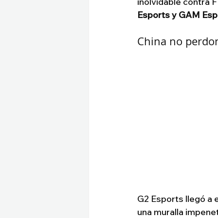
inolvidable contra 
Esports y GAM Espor
China no perdon
G2 Esports llegó a e
una muralla impenetr