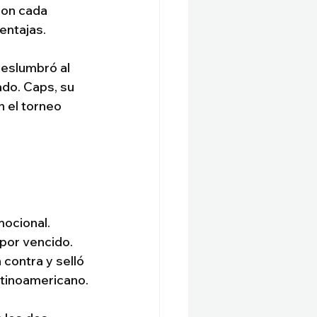
ron cada 
entajas.
deslumbró al 
do. Caps, su 
 el torneo 
mocional. 
por vencido. 
 contra y selló 
atinoamericano.