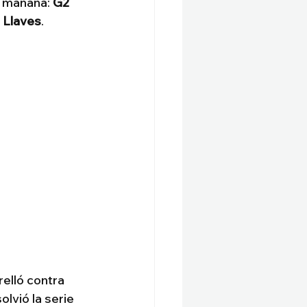
e mañana: 
G2 
e Llaves
.
elló contra 
lvió la serie 