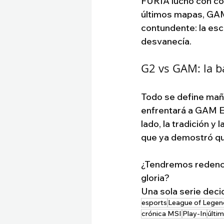
FURIA luchó con cor
últimos mapas, GAM 
contundente: la esc
desvanecía.
G2 vs GAM: la ba
Todo se define mañ
enfrentará a GAM Es
lado, la tradición y 
que ya demostró qu
¿Tendremos redenció
gloria?
Una sola serie deci
esports
League of Legen
crónica MSI
Play-In
últi