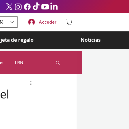
$)
Acceder
rjeta de regalo
Noticias
as
LRN
 Legends
Esports
el