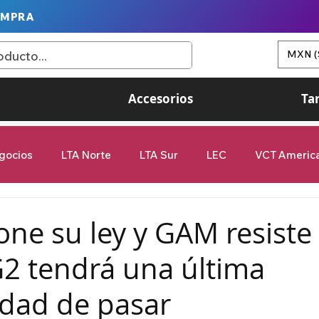
OMPRA
MXN (
Accesorios
Ta
gocios
LTA Norte
LTA Sur
LEC
VCT Americ
Game Changers
G2 Esports
Valorant
League of
ne su ley y GAM resiste 
G2 tendrá una última
femenil
9Z Globant
videojuegos
dad de pasar