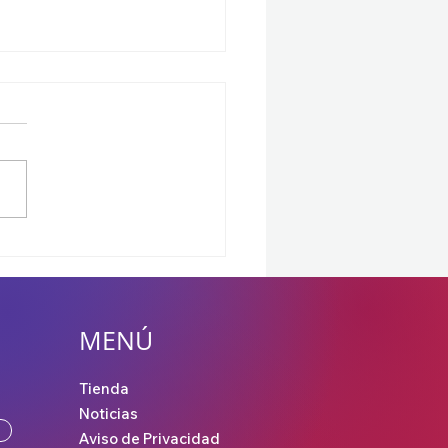
EC 2026 enciende los
idores: ¡Ya tenemos el
ro de honor para los
offs!
MENÚ
Tienda
Noticias
Aviso de Privacidad