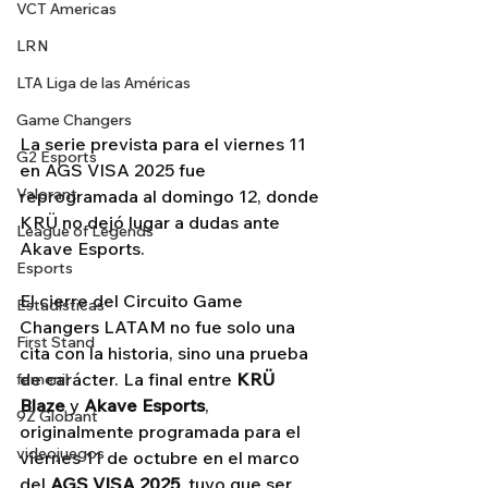
VCT Americas
LRN
LTA Liga de las Américas
Game Changers
La serie prevista para el viernes 11 
G2 Esports
en AGS VISA 2025 fue 
Valorant
reprogramada al domingo 12, donde 
KRÜ no dejó lugar a dudas ante 
League of Legends
Akave Esports.
Esports
El cierre del Circuito Game 
Estadísticas
Changers LATAM no fue solo una 
First Stand
cita con la historia, sino una prueba 
de carácter. La final entre 
KRÜ 
femenil
Blaze
 y 
Akave Esports
, 
9Z Globant
originalmente programada para el 
videojuegos
viernes 11 de octubre en el marco 
del 
AGS VISA 2025
, tuvo que ser 