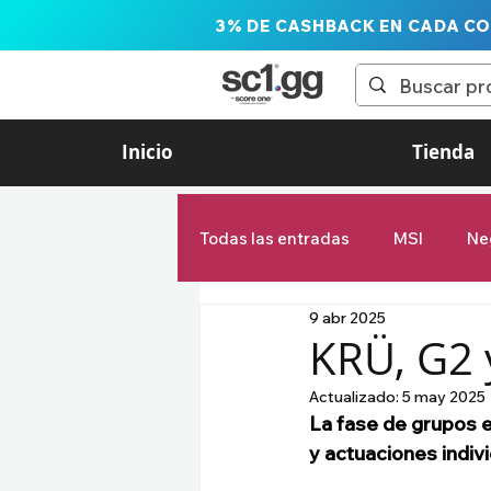
3% DE CASHBACK EN CADA C
Inicio
Tienda
Todas las entradas
MSI
Ne
9 abr 2025
LTA Liga de las Américas
KRÜ, G2 y
Actualizado:
5 may 2025
Estadísticas
First Stand
La fase de grupos e
y actuaciones indivi