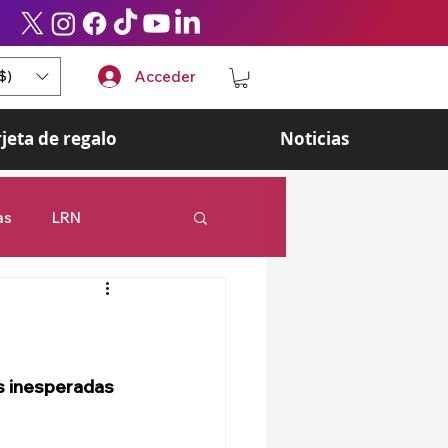
$)
Acceder
rjeta de regalo
Noticias
as
LRN
 Legends
Esports
s inesperadas 