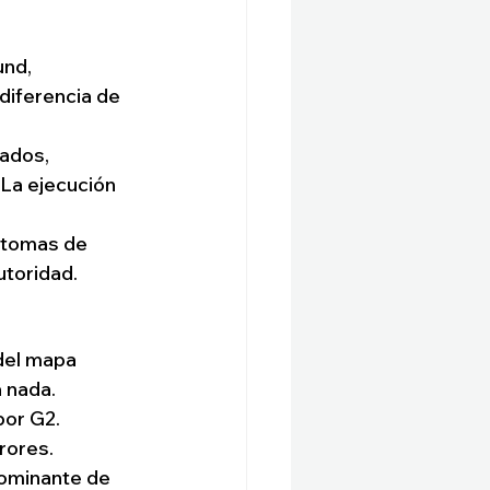
nd, 
diferencia de 
ados, 
La ejecución 
s tomas de 
utoridad.
del mapa 
 nada.
por G2. 
rores.
dominante de 