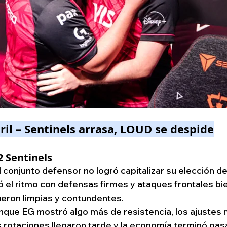
ril – Sentinels arrasa, LOUD se despide
 2 Sentinels
l conjunto defensor no logró capitalizar su elección d
 el ritmo con defensas firmes y ataques frontales bi
ueron limpias y contundentes.
nque EG mostró algo más de resistencia, los ajustes 
s rotaciones llegaron tarde y la economía terminó pas