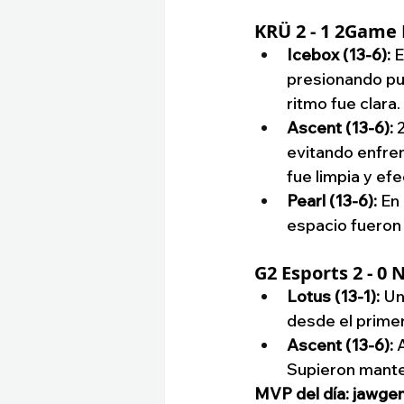
KRÜ 2 - 1 2Game 
Icebox (13-6):
 
presionando pun
ritmo fue clara.
Ascent (13-6):
 
evitando enfren
fue limpia y efe
Pearl (13-6):
 En
espacio fueron 
G2 Esports 2 - 0 
Lotus (13-1):
 Un
desde el prime
Ascent (13-6):
 
Supieron manten
MVP del día: jawge