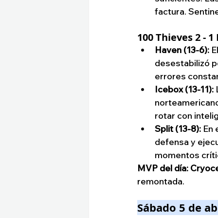
factura. Sentin
100 Thieves 2 - 
Haven (13-6):
 E
desestabilizó 
errores consta
Icebox (13-11):
 
norteamericano 
rotar con inteli
Split (13-8):
 En 
defensa y ejec
momentos críti
MVP del día: Cryoce
remontada.
Sábado 5 de ab