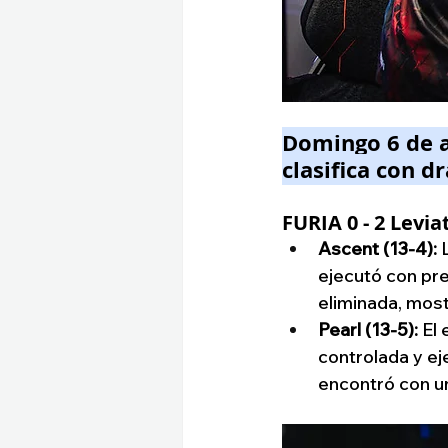
Domingo 6 de a
clasifica con 
FURIA 0 - 2 Levia
Ascent (13-4):
 
ejecutó con pre
eliminada, most
Pearl (13-5):
 El
controlada y ej
encontró con un