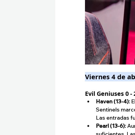
Viernes 4 de ab
Evil Geniuses 0 -
Haven (13-4):
 E
Sentinels marcó
Las entradas f
Pearl (13-6):
 Au
suficientes. La