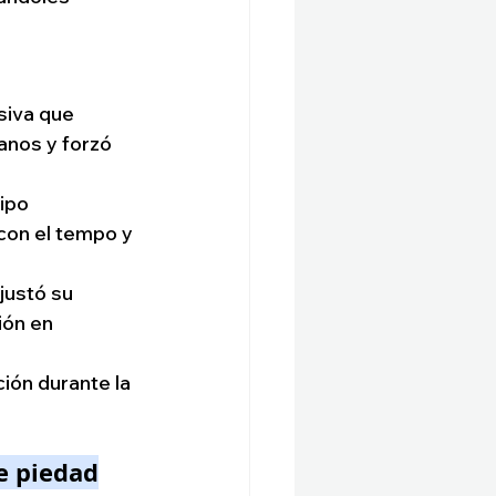
siva que 
nos y forzó 
ipo 
con el tempo y 
justó su 
ón en 
ión durante la 
e piedad