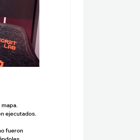
e mapa. 
en ejecutados. 
no fueron 
ándoles 