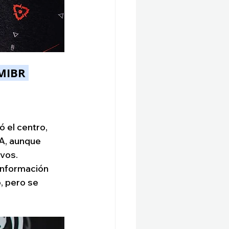
 MIBR 
 el centro, 
A, aunque 
ivos.
 información 
, pero se 