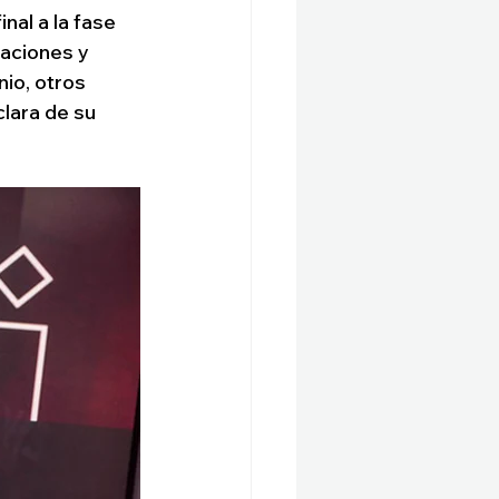
nal a la fase 
aciones y 
io, otros 
ara de su 