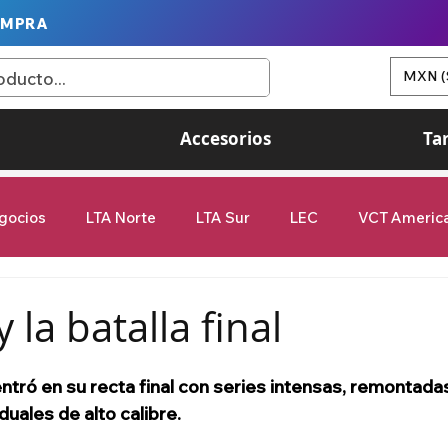
OMPRA
MXN (
Accesorios
Ta
gocios
LTA Norte
LTA Sur
LEC
VCT Americ
Game Changers
G2 Esports
Valorant
League of
 la batalla final
femenil
9Z Globant
videojuegos
ntró en su recta final con series intensas, remontada
duales de alto calibre.