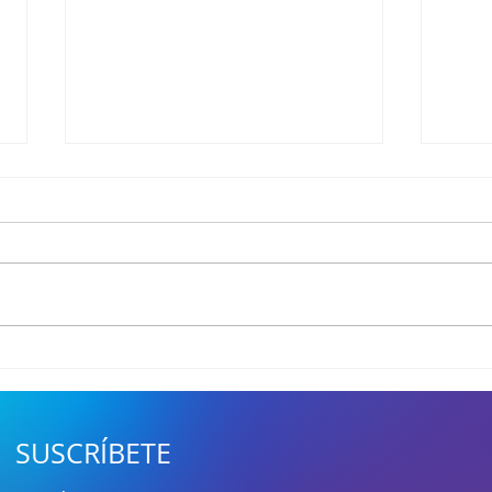
Game Changers LATAM
VCT 
encendió el Knockout: KRÜ
4: Se
acelera, Zen resiste, FUSION
Levi
X aprieta y Contra arrasa
supe
SUSCRÍBETE