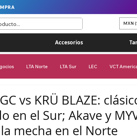
OMPRA
MXN (
Accesorios
Ta
gocios
LTA Norte
LTA Sur
LEC
VCT Americ
Game Changers
G2 Esports
Valorant
League of
 GC vs KRÜ BLAZE: clásic
o en el Sur; Akave y MY
femenil
9Z Globant
videojuegos
la mecha en el Norte