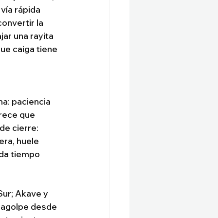
vía rápida 
onvertir la 
ar una rayita 
ue caiga tiene 
na: paciencia 
rece que 
de cierre: 
ra, huele 
ada tiempo 
Sur; Akave y 
ragolpe desde 