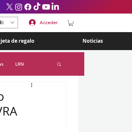
$)
Acceder
rjeta de regalo
Noticias
as
LRN
 Legends
Esports
o
VRA