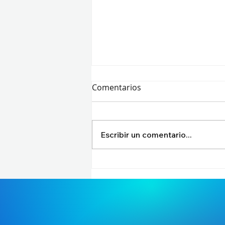
Comentarios
Escribir un comentario...
La semana que torció el
guion en VCT Américas