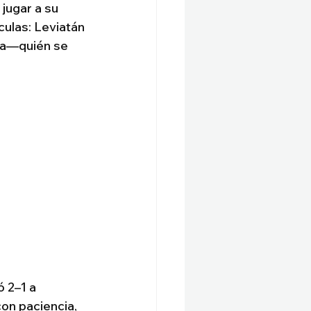
jugar a su 
culas: Leviatán 
ia—quién se 
 2–1 a 
on paciencia, 