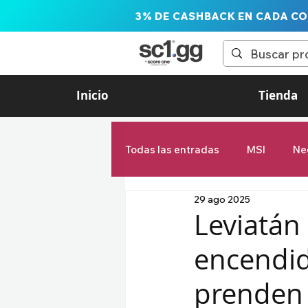
3% DE CASHBACK EN CADA C
Inicio
Tienda
Todas las entradas
MSI
Ne
29 ago 2025
LTA Liga de las Américas
Leviatán
encendid
Estadísticas
First Stand
prenden 