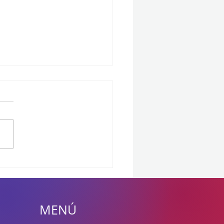
Americas 2025 Semana
ntinels sigue invicto,
atán vence a KRÜ y 100T
ra a LOUD
MENÚ