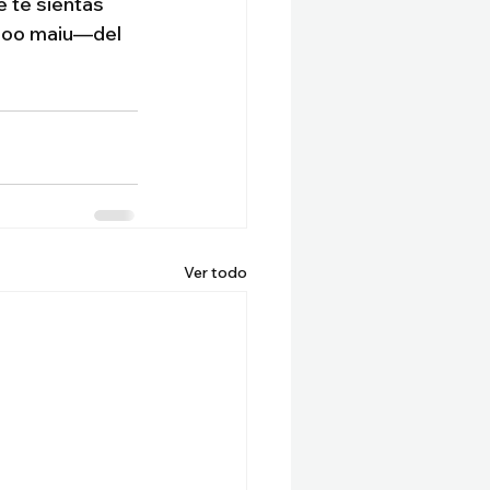
 te sientas 
dooo maiu—del 
Ver todo