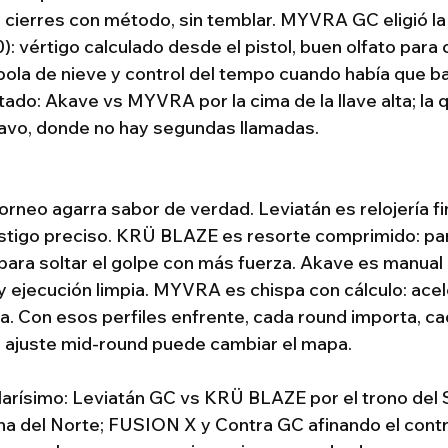
cierres con método, sin temblar. MYVRA GC eligió la 
: vértigo calculado desde el pistol, buen olfato para c
bola de nieve y control del tempo cuando había que baj
ado: Akave vs MYVRA por la cima de la llave alta; la q
ravo, donde no hay segundas llamadas.
orneo agarra sabor de verdad. Leviatán es relojería fi
astigo preciso. KRÜ BLAZE es resorte comprimido: pa
 para soltar el golpe con más fuerza. Akave es manual 
y ejecución limpia. MYVRA es chispa con cálculo: acele
ta. Con esos perfiles enfrente, cada round importa, c
 ajuste mid-round puede cambiar el mapa.
larísimo: Leviatán GC vs KRÜ BLAZE por el trono del 
a del Norte; FUSION X y Contra GC afinando el cont