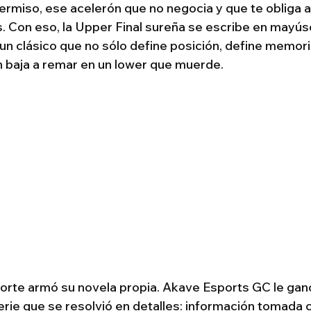
 permiso, ese acelerón que no negocia y que te obliga a 
ás. Con eso, la Upper Final sureña se escribe en mayús
n clásico que no sólo define posición, define memor
n baja a remar en un lower que muerde.
Norte armó su novela propia. Akave Esports GC le ganó
ie que se resolvió en detalles: información tomada c