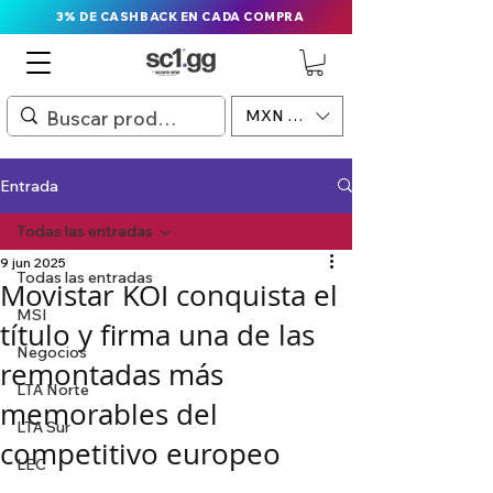
3% DE CASHBACK EN CADA COMPRA
MXN ($)
Entrada
Todas las entradas
9 jun 2025
Todas las entradas
Movistar KOI conquista el
MSI
título y firma una de las
Negocios
remontadas más
LTA Norte
memorables del
LTA Sur
competitivo europeo
LEC