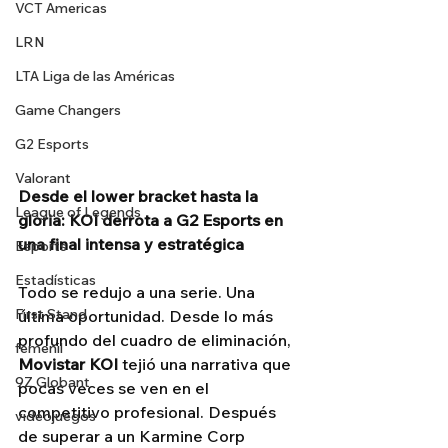
VCT Americas
LRN
LTA Liga de las Américas
Game Changers
G2 Esports
Valorant
Desde el lower bracket hasta la 
League of Legends
gloria: KOI derrota a G2 Esports en 
una final intensa y estratégica
Esports
Estadísticas
Todo se redujo a una serie. Una 
First Stand
última oportunidad. Desde lo más 
profundo del cuadro de eliminación, 
femenil
Movistar KOI
 tejió una narrativa que 
9Z Globant
pocas veces se ven en el 
competitivo profesional. Después 
videojuegos
de superar a un Karmine Corp 