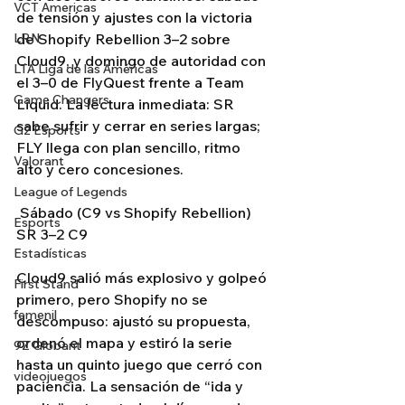
VCT Americas
de tensión y ajustes con la victoria 
LRN
de Shopify Rebellion 3–2 sobre 
Cloud9, y domingo de autoridad con 
LTA Liga de las Américas
el 3–0 de FlyQuest frente a Team 
Game Changers
Liquid. La lectura inmediata: SR 
sabe sufrir y cerrar en series largas; 
G2 Esports
FLY llega con plan sencillo, ritmo 
Valorant
alto y cero concesiones.
League of Legends
 Sábado (C9 vs Shopify Rebellion) 
Esports
SR 3–2 C9
Estadísticas
Cloud9 salió más explosivo y golpeó 
First Stand
primero, pero Shopify no se 
femenil
descompuso: ajustó su propuesta, 
ordenó el mapa y estiró la serie 
9Z Globant
hasta un quinto juego que cerró con 
videojuegos
paciencia. La sensación de “ida y 