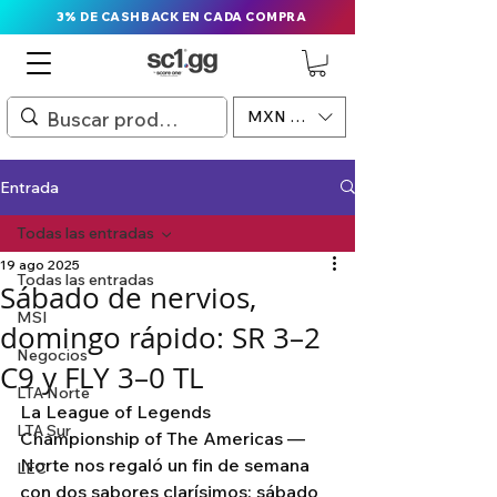
3% DE CASHBACK EN CADA COMPRA
MXN ($)
Entrada
Todas las entradas
19 ago 2025
Todas las entradas
Sábado de nervios,
MSI
domingo rápido: SR 3–2
Negocios
C9 y FLY 3–0 TL
LTA Norte
La League of Legends 
LTA Sur
Championship of The Americas — 
Norte nos regaló un fin de semana 
LEC
con dos sabores clarísimos: sábado 