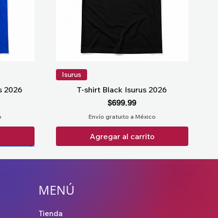
Isurus
us 2026
T-shirt Black Isurus 2026
Precio
$699.99
o
Envío gratuito a México
o
Agregar al carrito
MENÚ
Tienda