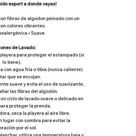
ión esport a donde vayas!
con fibras de algodon peinado con un
n colores vibrantes.
poalergénica • Suave
iones de Lavado:
a playera para proteger el estampado (si
lo tiene).
da con agua fría o tibia (nunca caliente)
tar que se encojan.
nte suave y evita el uso de suavizante,
ñar las fibras del algodón.
 un ciclo de lavado suave o delicado en
para proteger la prenda.
dora, seca la playera al aire libre,
 lugar con sombra para evitar la
ración por el sol.
planchar, utiliza una temperatura baja y,