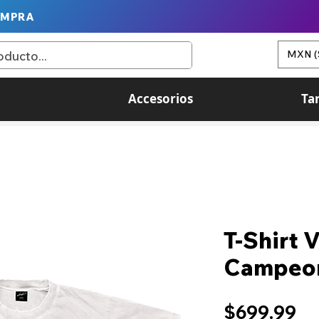
OMPRA
MXN (
Accesorios
Ta
T-Shirt 
Campeo
Pr
$699.99