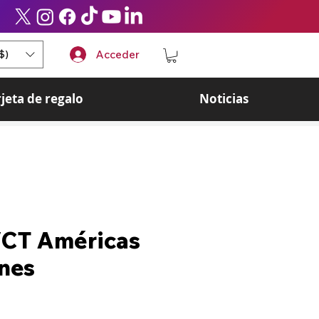
$)
Acceder
rjeta de regalo
Noticias
VCT Américas
nes
ecio