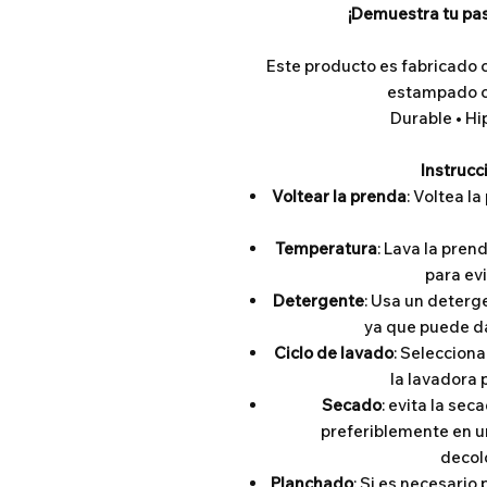
¡Demuestra tu pas
Este producto es fabricado 
estampado co
Durable • Hi
Instrucc
Voltear la prenda
: Voltea l
Temperatura
: Lava la pren
para evi
Detergente
: Usa un deterge
ya que puede da
Ciclo de lavado
: Selecciona
la lavadora 
Secado
: evita la seca
preferiblemente en un
decolo
Planchado
: Si es necesario 