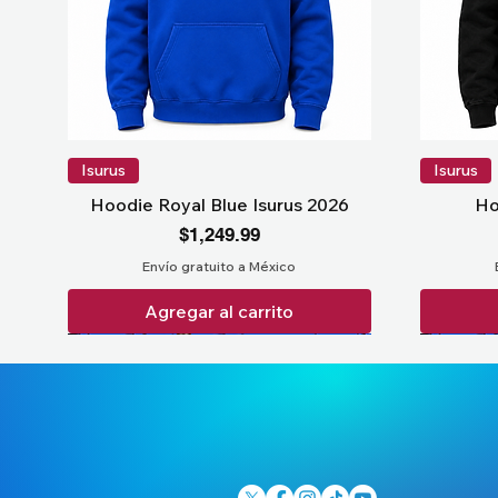
Isurus
Isurus
Hoodie Royal Blue Isurus 2026
Ho
Precio
$1,249.99
Envío gratuito a México
Agregar al carrito