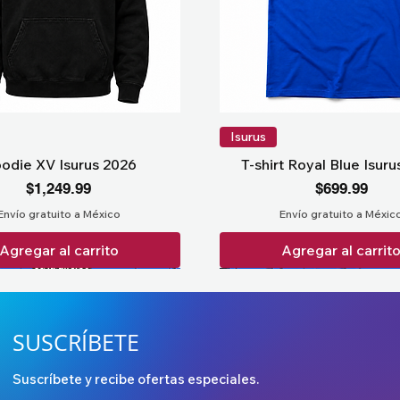
Isurus
odie XV Isurus 2026
T-shirt Royal Blue Isur
Precio
Precio
$1,249.99
$699.99
Envío gratuito a México
Envío gratuito a Méxic
Agregar al carrito
Agregar al carrit
SUSCRÍBETE
Suscríbete y recibe ofertas especiales.