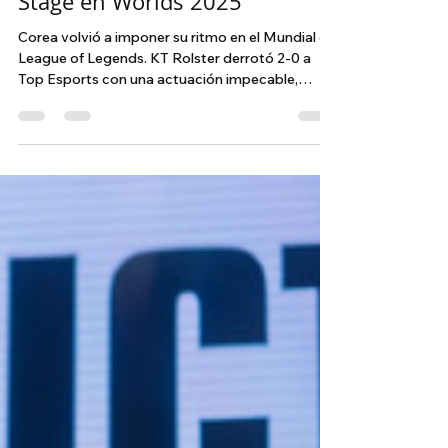
resiste y Taiwán cae con
honor: la jornada 3 del Swiss
Stage en Worlds 2025
Corea volvió a imponer su ritmo en el Mundial de
League of Legends. KT Rolster derrotó 2-0 a
Top Esports con una actuación impecable,
mientras Anyone’s Legend remontó ante CTBC
Flying Oyster en una de las series más
emocionantes del Swiss Stage. Una jornada
donde Corea domina, China respira y Taiwán se
despide con orgullo.