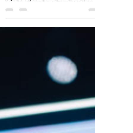
competitivo, T1 rozó la eliminación ante
Anyone’s Legend en los cuartos de final de
Worlds 2025. Cinco mapas y un solo
sobreviviente: la historia de cómo el campeón
revivió cuando todo parecía perdido.