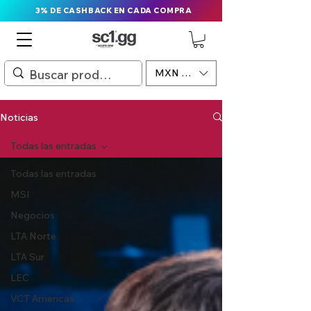
3% DE CASHBACK EN CADA COMPRA
MXN ($)
Noticias
Todas las entradas
Todas las entradas
MSI
Negocios
LTA Norte
LTA Sur
LEC
VCT Americas