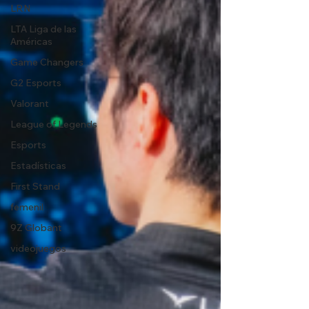
LRN
LTA Liga de las
Américas
Game Changers
G2 Esports
Valorant
League of Legends
Esports
Estadísticas
First Stand
femenil
9Z Globant
videojuegos