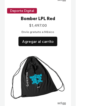
Deporte Digital
Bomber LPL Red
Precio
$1,497.00
Envío gratuito a México
Agregar al carrito