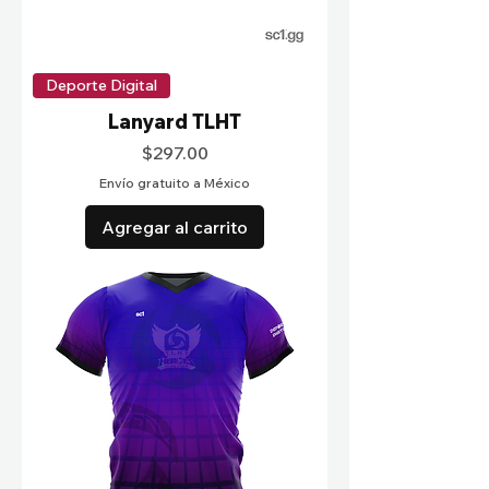
Deporte Digital
Lanyard TLHT
Precio
$297.00
Envío gratuito a México
Agregar al carrito