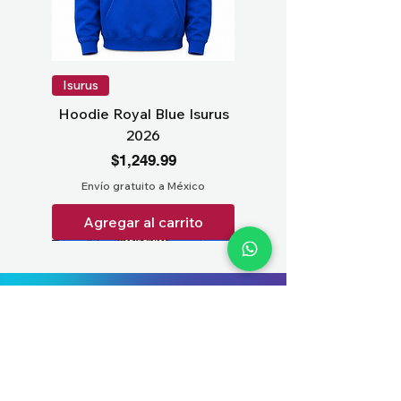
Isurus
Hoodie Royal Blue Isurus
2026
Precio
$1,249.99
Envío gratuito a México
Agregar al carrito
(+52) 563-935-1515