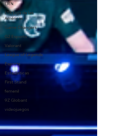
LRN
LTA Liga de las
Américas
Game Changers
G2 Esports
Valorant
League of Legends
Esports
Estadísticas
First Stand
femenil
9Z Globant
videojuegos