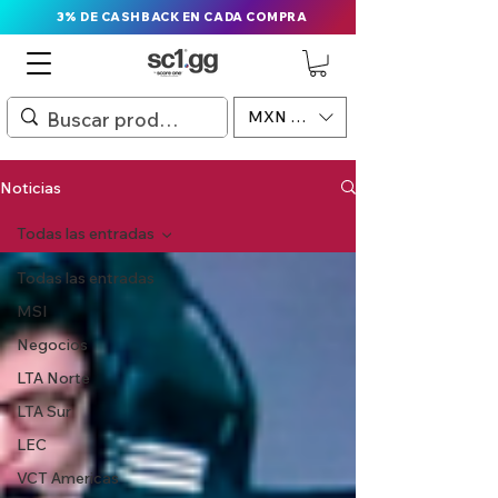
3% DE CASHBACK EN CADA COMPRA
MXN ($)
Noticias
Todas las entradas
Todas las entradas
MSI
Negocios
LTA Norte
LTA Sur
LEC
VCT Americas