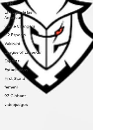
LRN
LTA Liga de las
Américas
Game Changers
G2 Esports
Valorant
League of Legends
Esports
Estadísticas
First Stand
femenil
9Z Globant
videojuegos