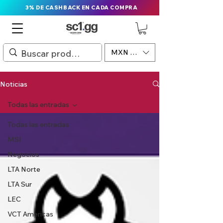
3% DE CASHBACK EN CADA COMPRA
MXN ($)
Noticias
Todas las entradas
Todas las entradas
MSI
Negocios
LTA Norte
LTA Sur
LEC
VCT Americas