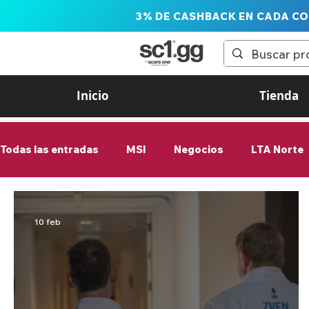
3% DE CASHBACK EN CADA C
Inicio
Tienda
Todas las entradas
MSI
Negocios
LTA Norte
G2 Esports
Valorant
League of Legends
10 feb