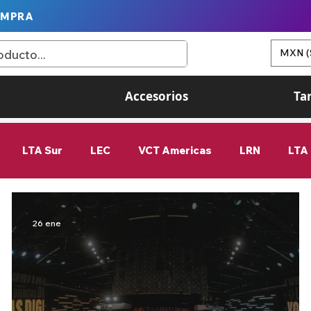
OMPRA
MXN (
Accesorios
Ta
LTA Sur
LEC
VCT Americas
LRN
LTA 
Esports
Estadísticas
First Stand
femenil
26 ene