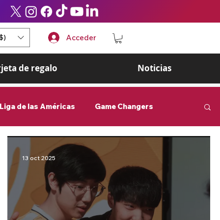
$)
Acceder
rjeta de regalo
Noticias
Liga de las Américas
Game Changers
9Z Globant
videojuegos
13 oct 2025