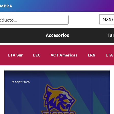
OMPRA
MXN (
Accesorios
Ta
LTA Sur
LEC
VCT Americas
LRN
LTA 
Esports
Estadísticas
First Stand
femenil
9 sept 2025