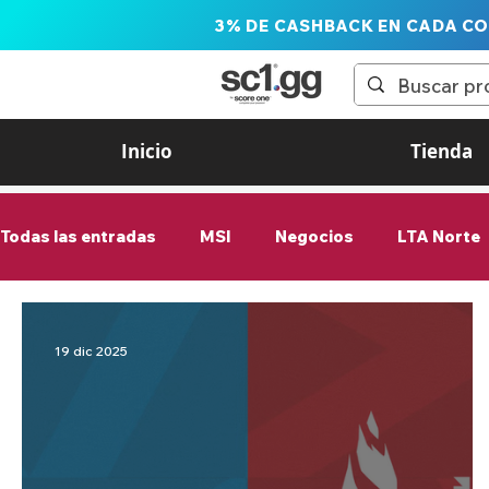
3% DE CASHBACK EN CADA C
Inicio
Tienda
Todas las entradas
MSI
Negocios
LTA Norte
G2 Esports
Valorant
League of Legends
19 dic 2025