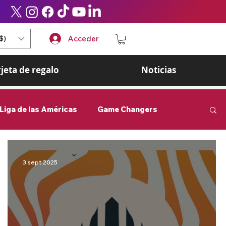
$)
Acceder
rjeta de regalo
Noticias
Liga de las Américas
Game Changers
9Z Globant
videojuegos
3 sept 2025