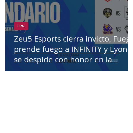
LRN
Zeu5 Esports cierra invicto, Fueg
o
prende fuego a INFINITY y Lyon
se despide con honor en la
Semana 7 de la LRN