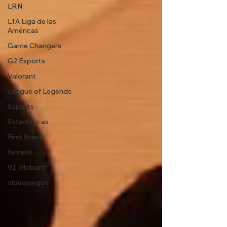
LRN
LTA Liga de las
Américas
Game Changers
G2 Esports
Valorant
League of Legends
Esports
Estadísticas
First Stand
femenil
9Z Globant
videojuegos