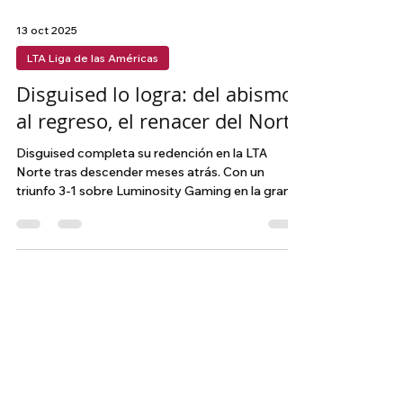
13 oct 2025
LTA Liga de las Américas
Disguised lo logra: del abismo
al regreso, el renacer del Norte
Disguised completa su redención en la LTA
Norte tras descender meses atrás. Con un
triunfo 3-1 sobre Luminosity Gaming en la gran
final, el equipo asegura su regreso a la liga
principal y marca el cierre de un capítulo lleno de
resiliencia.