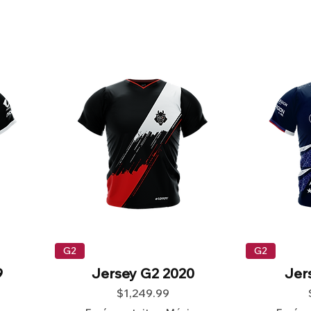
G2
G2
9
Jersey G2 2020
Jer
Precio
$1,249.99