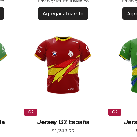
co
Envío gratuito a México
Envío 
Agregar al carrito
Agre
G2
G2
da
Jersey G2 España
Jers
Precio
$1,249.99