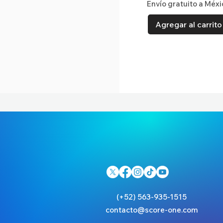
Envío gratuito a Méxi
Agregar al carrito
(+52) 563-935-1515
contacto@score-one.com