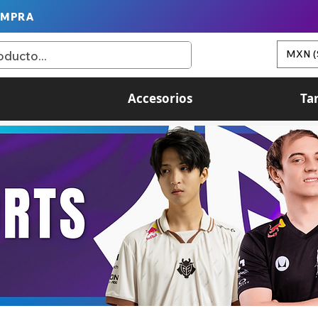
OMPRA
MXN (
Accesorios
Ta