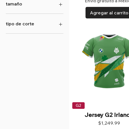
Envío gratuito a Méxi
Tshirt Downtown
tamaño
Tshirt Mexico City
Agregar al carrito
Tshirt Mexico Night
CH
L
tipo de corte
M
otro
Hombre
XCH
Mujer
XG
XXG
XXXG
G2
Jersey G2 Irlan
Precio
$1,249.99