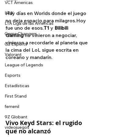
VCT Americas
LRN
Hay días en Worlds donde el juego 
no deja espacio para milagros.Hoy 
LTA Liga de las Américas
fue uno de esos.
T1
 y 
Bilibili 
Game Changers
Gaming
 no vinieron a negociar, 
vinieron a recordarle al planeta que 
G2 Esports
la cima del LoL sigue escrita en 
Valorant
coreano y mandarín.
League of Legends
Esports
Estadísticas
First Stand
femenil
9Z Globant
Vivo Keyd Stars: el rugido 
videojuegos
que no alcanzó