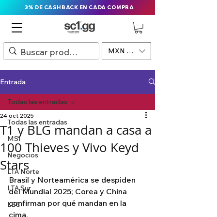
3% DE CASHBACK EN CADA COMPRA
MXN ($)
Entrada
Todas las entradas
24 oct 2025
Todas las entradas
T1 y BLG mandan a casa a
MSI
100 Thieves y Vivo Keyd
Negocios
Stars
LTA Norte
Brasil y Norteamérica se despiden 
LTA Sur
del Mundial 2025; Corea y China 
confirman por qué mandan en la 
LEC
cima.