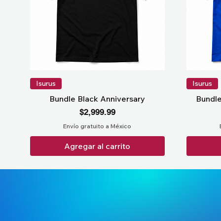
Isurus
Isurus
Bundle Black Anniversary
Bundle
Precio
$2,999.99
Envío gratuito a México
Agregar al carrito