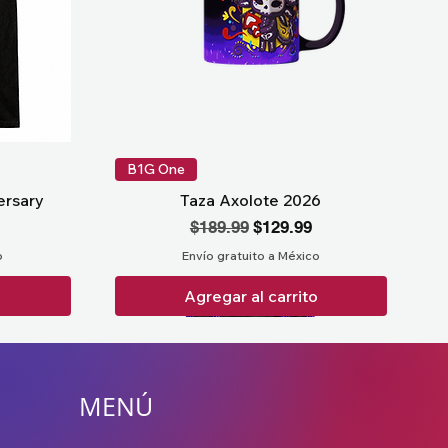
B1G One
ersary
Taza Axolote 2026
Precio
Precio de oferta
$189.99
$129.99
o
Envío gratuito a México
o
Agregar al carrito
MENÚ