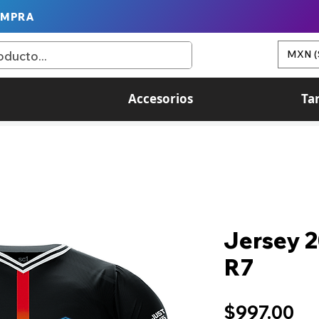
OMPRA
MXN (
Accesorios
Ta
Jersey 
R7
Pr
$997.00