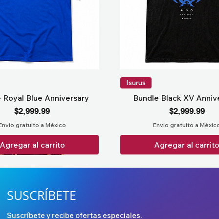
Isurus
 Royal Blue Anniversary
Bundle Black XV Anniv
Precio
Precio
$2,999.99
$2,999.99
Envío gratuito a México
Envío gratuito a Méxic
Agregar al carrito
Agregar al carrit
SUSCRÍBETE
Suscríbete y recibe ofertas especiales.