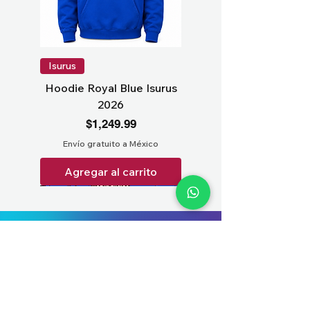
Isurus
Hoodie Royal Blue Isurus
2026
Precio
$1,249.99
Envío gratuito a México
Agregar al carrito
(+52) 563-935-1515