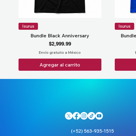
Isurus
Isurus
Bundle Black Anniversary
Bundle
Precio
$2,999.99
Envío gratuito a México
Agregar al carrito
(+52) 563-935-1515