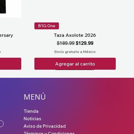
B1G One
ersary
Taza Axolote 2026
Precio
Precio de oferta
$189.99
$129.99
o
Envío gratuito a México
o
Agregar al carrito
MENÚ
Tienda
Noticias
Aviso de Privacidad
Términos y Condiciones