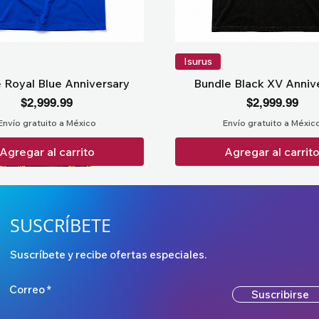
Isurus
 Royal Blue Anniversary
Bundle Black XV Anniv
Precio
Precio
$2,999.99
$2,999.99
Envío gratuito a México
Envío gratuito a Méxic
Agregar al carrito
Agregar al carrit
SUSCRÍBETE
Suscríbete y recibe ofertas especiales.
Correo
Suscribirse