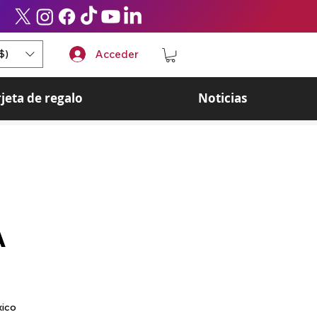
$)
Acceder
rjeta de regalo
Noticias
A
ecio
xico