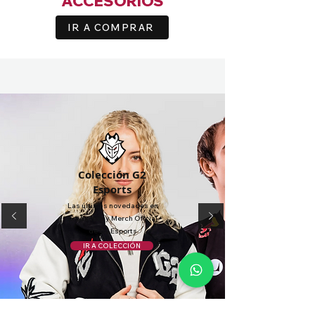
ACCESORIOS
IR A COMPRAR
Colección G2
Esports
Las últimas novedades en
productos y
Merch Oficial
de G2 Esports
IR A COLECCIÓN