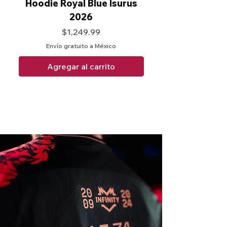
Hoodie Royal Blue Isurus
Hoodie XV Isur
2026
Precio
$1,249.99
Envío gratuito a México
Agregar al carrito