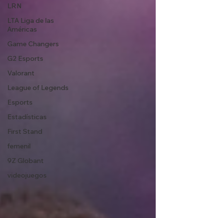
LRN
LTA Liga de las
Américas
Game Changers
G2 Esports
Valorant
League of Legends
Esports
Estadísticas
First Stand
femenil
9Z Globant
videojuegos