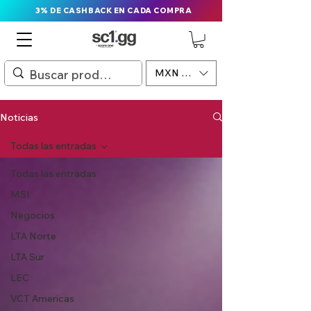
3% DE CASHBACK EN CADA COMPRA
MXN ($)
Noticias
Todas las entradas
Todas las entradas
MSI
Negocios
LTA Norte
LTA Sur
LEC
VCT Americas