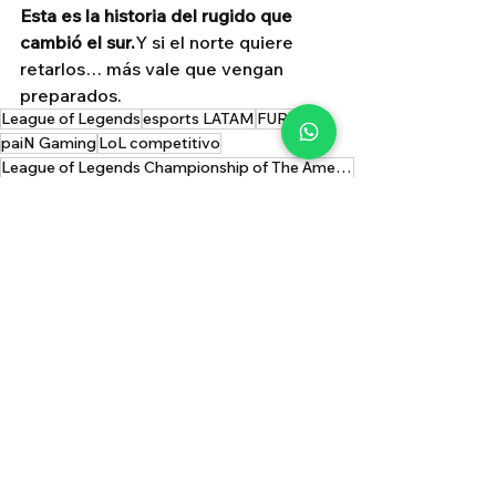
Esta es la historia del rugido que 
cambió el sur.
Y si el norte quiere 
retarlos… más vale que vengan 
preparados.
League of Legends
esports LATAM
FURIA
paiN Gaming
LoL competitivo
League of Legends Championship of The Americas
Isurus Estral
LTA Sur 2025
crónica FURIA
final LTA
campeones LTA Sur
LTA Sur
LTA Liga de las Américas
League of Legends
Ver todo
Entradas relacionadas