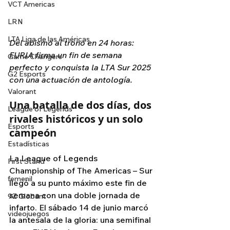
VCT Americas
LRN
LTA Liga de las Américas
Del abismo al trono en 24 horas: 
FURIA firma un fin de semana 
Game Changers
perfecto y conquista la LTA Sur 2025 
G2 Esports
con una actuación de antología.
Valorant
Una batalla de dos días, dos 
League of Legends
rivales históricos y un solo 
Esports
campeón
Estadísticas
La League of Legends 
First Stand
Championship of The Americas – Sur 
femenil
llegó a su punto máximo este fin de 
semana con una doble jornada de 
9Z Globant
infarto. El sábado 14 de junio marcó 
videojuegos
la antesala de la gloria: una semifinal 