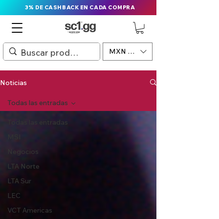
3% DE CASHBACK EN CADA COMPRA
MXN ($)
Noticias
Todas las entradas
Todas las entradas
MSI
Negocios
LTA Norte
LTA Sur
LEC
VCT Americas