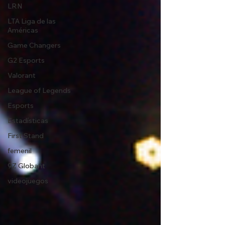
LRN
LTA Liga de las
Américas
Game Changers
G2 Esports
Valorant
League of Legends
Esports
Estadísticas
First Stand
femenil
9Z Globant
videojuegos