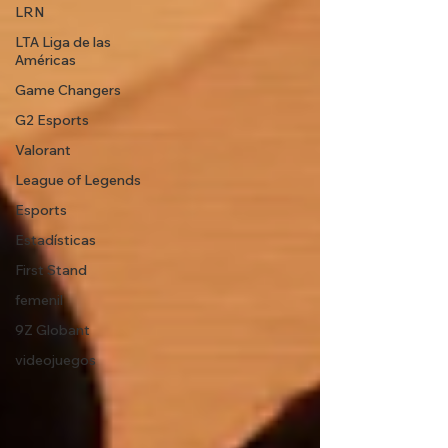
LRN
LTA Liga de las
Américas
Game Changers
G2 Esports
Valorant
League of Legends
Esports
Estadísticas
First Stand
femenil
9Z Globant
videojuegos