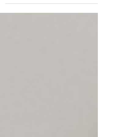
semana de pura épica en la LTA Norte 2025.
Superaron a Cloud9 en una serie de cinco
mapas, arrasaron a Shopify Rebellion con un 3-0
demoledor y alcanzaron la gran final. Ahí
chocaron contra la muralla verde de FlyQuest,
que con un 3-1 detuvo su camino glorioso.