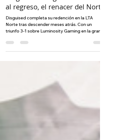
Disguised lo logra: del abismo
al regreso, el renacer del Norte
Disguised completa su redención en la LTA
Norte tras descender meses atrás. Con un
triunfo 3-1 sobre Luminosity Gaming en la gran
final, el equipo asegura su regreso a la liga
principal y marca el cierre de un capítulo lleno de
resiliencia.