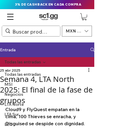
3% DE CASHBACK EN CADA COMPRA
MXN ($)
Entrada
Todas las entradas
25 abr 2025
Todas las entradas
Semana 4, LTA North
MSI
2025: El final de la fase de
Negocios
grupos
LTA Norte
Cloud9 y FlyQuest empatan en la 
LTA Sur
cima, 100 Thieves se enracha, y 
Disguised se despide con dignidad.
LEC