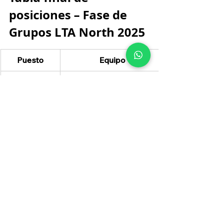
posiciones – Fase de 
Grupos LTA North 2025
Puesto
Equipo
1º
Cloud9 Kia
2º
FlyQuest
3º
100 Thieves
4º
Team Liquid Honda
5º
LYON
6º
Shopify Rebellion
7º
Dignitas