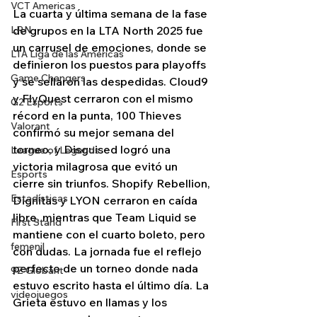
VCT Americas
La cuarta y última semana de la fase 
LRN
de grupos en la LTA North 2025 fue 
un carrusel de emociones, donde se 
LTA Liga de las Américas
definieron los puestos para playoffs 
Game Changers
y se sellaron las despedidas. Cloud9 
y FlyQuest cerraron con el mismo 
G2 Esports
récord en la punta, 100 Thieves 
Valorant
confirmó su mejor semana del 
torneo, y Disguised logró una 
League of Legends
victoria milagrosa que evitó un 
Esports
cierre sin triunfos. Shopify Rebellion, 
Estadísticas
Dignitas y LYON cerraron en caída 
libre, mientras que Team Liquid se 
First Stand
mantiene con el cuarto boleto, pero 
femenil
con dudas. La jornada fue el reflejo 
perfecto de un torneo donde nada 
9Z Globant
estuvo escrito hasta el último día. La 
videojuegos
Grieta estuvo en llamas y los 