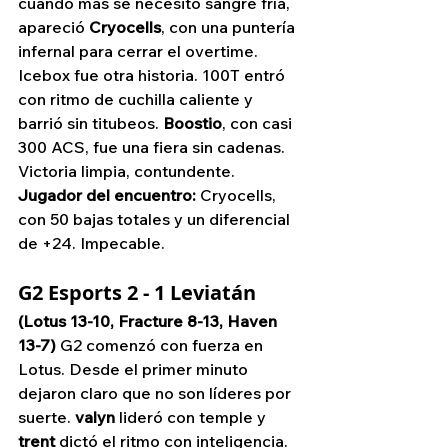
cuando más se necesitó sangre fría, 
apareció 
Cryocells
, con una puntería 
infernal para cerrar el overtime.
Icebox fue otra historia. 100T entró 
con ritmo de cuchilla caliente y 
barrió sin titubeos. 
Boostio
, con casi 
300 ACS, fue una fiera sin cadenas. 
Victoria limpia, contundente.
Jugador del encuentro:
 Cryocells, 
con 50 bajas totales y un diferencial 
de +24. Impecable.
G2 Esports 2 - 1 Leviatán
(Lotus 13-10, Fracture 8-13, Haven 
13-7)
 G2 comenzó con fuerza en 
Lotus. Desde el primer minuto 
dejaron claro que no son líderes por 
suerte. 
valyn
 lideró con temple y 
trent
 dictó el ritmo con inteligencia. 