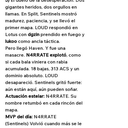
5)
 El duelo de la desesperación. Dos 
gigantes heridos, dos orgullos en 
llamas. En Split, Sentinels mostró 
madurez, paciencia, y se llevó el 
primer mapa. LOUD respondió en 
Lotus con 
dgzin
 prendido en fuego y 
lukoo
 como ancla táctica.
Pero llegó Haven. Y fue una 
masacre. 
N4RRATE explotó
, como 
si cada bala viniera con rabia 
acumulada. 18 bajas, 313 ACS y un 
dominio absoluto. LOUD 
desapareció. Sentinels gritó fuerte: 
aún están aquí, aún pueden soñar.
Actuación estelar:
 N4RRATE. Su 
nombre retumbó en cada rincón del 
mapa.
MVP del día:
 N4RRATE 
(Sentinels) Volvió cuando más se le 