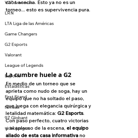
caos acecha. Esto ya no es un 
VCT Americas
torneo... esto es supervivencia pura.
LRN
LTA Liga de las Américas
Game Changers
G2 Esports
Valorant
League of Legends
La cumbre huele a G2
Esports
En medio de un torneo que se 
Estadísticas
aprieta como nudo de soga, hay un 
First Stand
equipo que no ha soltado el paso, 
que juega con elegancia quirúrgica y 
femenil
letalidad matemática: 
G2 Esports
. 
9Z Globant
Con paso perfecto, cuatro victorias 
y el aplauso de la escena, 
el equipo 
videojuegos
aliado de esta casa informativa
 no 