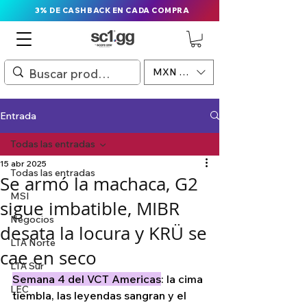
3% DE CASHBACK EN CADA COMPRA
MXN ($)
Entrada
Todas las entradas
15 abr 2025
Todas las entradas
Se armó la machaca, G2
MSI
sigue imbatible, MIBR
Negocios
desata la locura y KRÜ se
LTA Norte
cae en seco
LTA Sur
Semana 4 del VCT Americas
: la cima 
LEC
tiembla, las leyendas sangran y el 