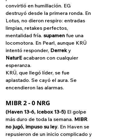
convirtió en humillación. EG 
destruyó desde la primera ronda. En 
Lotus, no dieron respiro: entradas 
limpias, retakes perfectos, 
mentalidad fría. 
supamen
 fue una 
locomotora. En Pearl, aunque KRÜ 
intentó responder, 
Derrek
 y 
NaturE
 acabaron con cualquier 
esperanza.
KRÜ, que llegó líder, se fue 
aplastado. Se cayó el aura. Se 
encendieron las alarmas.
MIBR 2 - 0 NRG
(Haven 13-6, Icebox 13-5)
 El golpe 
más duro de toda la semana. 
MIBR 
no jugó, impuso su ley
. En Haven se 
repusieron de un inicio complicado y 