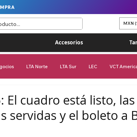
OMPRA
MXN (
Accesorios
Ta
gocios
LTA Norte
LTA Sur
LEC
VCT Americ
Game Changers
G2 Esports
Valorant
League of
 El cuadro está listo, las
 servidas y el boleto a B
femenil
9Z Globant
videojuegos