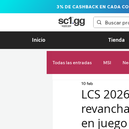
3% DE CASHBACK EN CADA C
Inicio
Tienda
Todas las entradas
MSI
Ne
10 feb
LTA Liga de las Américas
LCS 2026:
revanchas
Estadísticas
First Stand
en juego