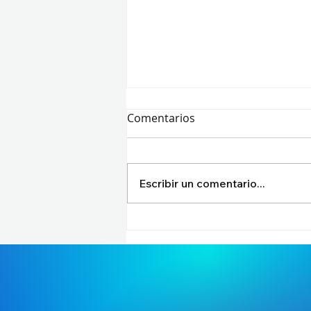
Comentarios
Escribir un comentario...
¡GLORIA ETERNA EN EL
CORAZÓN DE BRASIL! Bilibili
Gaming conquista el Trono
del First Stand 2026