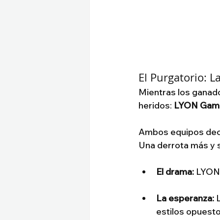
El Purgatorio: L
Mientras los ganado
heridos: 
LYON Gam
Ambos equipos decep
Una derrota más y 
El drama:
 LYON 
La esperanza:
 
estilos opuesto