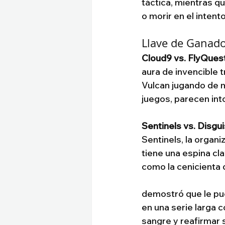
táctica, mientras q
o morir en el intento
Llave de Ganado
Cloud9 vs. FlyQuest
aura de invencible tr
Vulcan jugando de m
juegos, parecen int
Sentinels vs. Disgu
Sentinels, la organi
tiene una espina cl
como la cenicienta d
demostró que le pue
en una serie larga 
sangre y reafirmar 