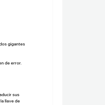
 dos gigantes 
n de error. 
ducir sus 
a llave de 