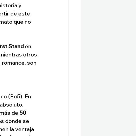
istoria y 
artir de este 
rmato que no 
irst Stand
 en 
 mientras otros 
l romance, son 
co (Bo5). En 
 absoluto.
 más de 
50 
es donde se 
nen la ventaja 