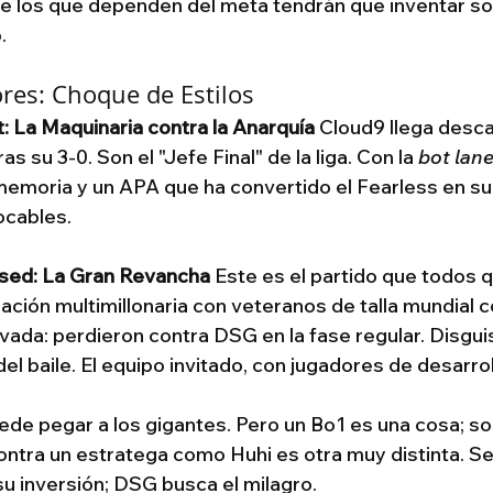
ue los que dependen del meta tendrán que inventar so
.
res: Choque de Estilos
: La Maquinaria contra la Anarquía
 Cloud9 llega desca
as su 3-0. Son el "Jefe Final" de la liga. Con la 
bot lan
emoria y un APA que ha convertido el Fearless en su 
ocables.
ised: La Gran Revancha
 Este es el partido que todos q
zación multimillonaria con veteranos de talla mundial 
avada: perdieron contra DSG en la fase regular. Disgui
el baile. El equipo invitado, con jugadores de desarrol
de pegar a los gigantes. Pero un Bo1 es una cosa; sos
contra un estratega como Huhi es otra muy distinta. Se
su inversión; DSG busca el milagro.