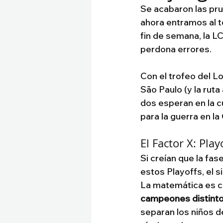
Se acabaron las prue
ahora entramos al t
fin de semana, la L
perdona errores.
Con el trofeo del Lo
São Paulo (y la ruta
dos esperan en la cu
para la guerra en la 
El Factor X: Pla
Si creían que la fas
estos Playoffs, el s
La matemática es cr
campeones distint
separan los niños d