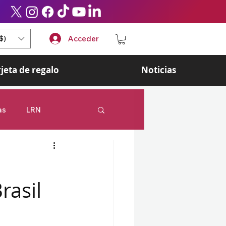
$)
Acceder
rjeta de regalo
Noticias
as
LRN
 Legends
Esports
rasil