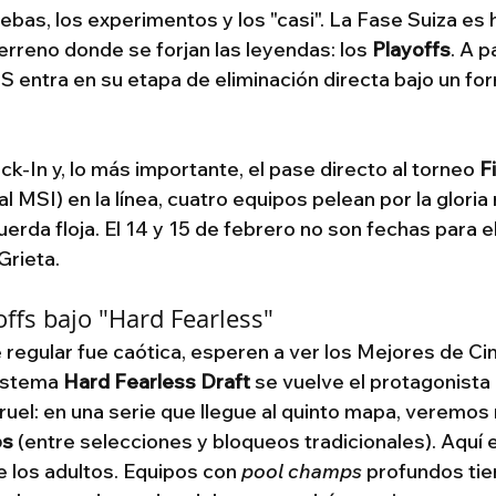
bas, los experimentos y los "casi". La Fase Suiza es h
erreno donde se forjan las leyendas: los 
Playoffs
. A p
CS entra en su etapa de eliminación directa bajo un fo
ck-In y, lo más importante, el pase directo al torneo 
F
 al MSI) en la línea, cuatro equipos pelean por la gloria
erda floja. El 14 y 15 de febrero no son fechas para e
Grieta.
yoffs bajo "Hard Fearless"
e regular fue caótica, esperen a ver los Mejores de Cin
istema 
Hard Fearless Draft
 se vuelve el protagonista
uel: en una serie que llegue al quinto mapa, veremos
os
 (entre selecciones y bloqueos tradicionales). Aquí 
e los adultos. Equipos con 
pool champs
 profundos tie