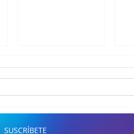
¡El milagro se hizo realidad!
La L
Lyon Gaming rompe los
serv
pronósticos, llega a su
cuad
primera Gran Final de la LCS
Play
SUSCRÍBETE
2026 y va por la cabeza de