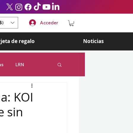
$)
Acceder
rjeta de regalo
Noticias
as
LRN
 Legends
Esports
a: KOI
e sin