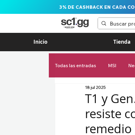
3% DE CASHBACK EN CADA C
Inicio
Tienda
Todas las entradas
MSI
Ne
18 jul 2025
LTA Liga de las Américas
T1 y Gen
resiste c
Estadísticas
First Stand
remedio