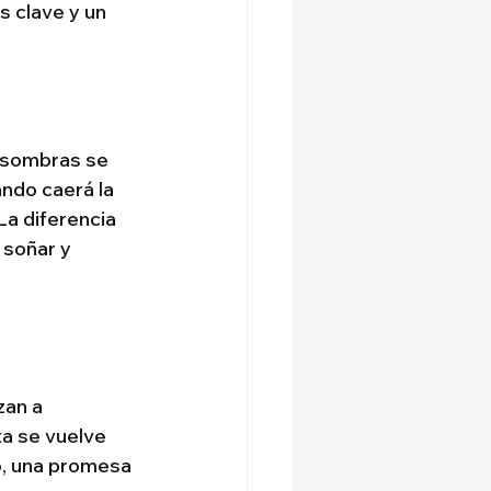
s clave y un 
s sombras se 
ndo caerá la 
La diferencia 
 soñar y 
zan a 
ta se vuelve 
o, una promesa 