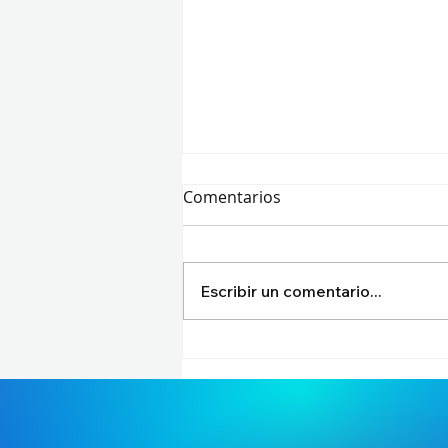
Comentarios
Escribir un comentario...
¡GLORIA ETERNA EN EL
CORAZÓN DE BRASIL! Bilibili
Gaming conquista el Trono
del First Stand 2026