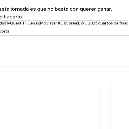
 esta jornada es que no basta con querer ganar.
 hacerlo.
ds
FlyQuest
T1
Gen.G
Movistar KOI
Corea
EWC 2025
cuartos de final
ports