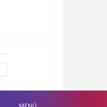
EC 2026 enciende los
idores: ¡Ya tenemos el
ro de honor para los
offs!
MENÚ