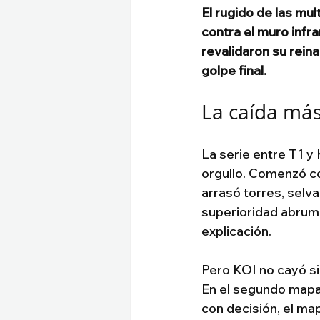
El rugido de las mul
contra el muro infr
revalidaron su reinad
golpe final.
La caída más
La serie entre T1 y
orgullo. Comenzó c
arrasó torres, selv
superioridad abruma
explicación.
Pero KOI no cayó si
En el segundo mapa,
con decisión, el map