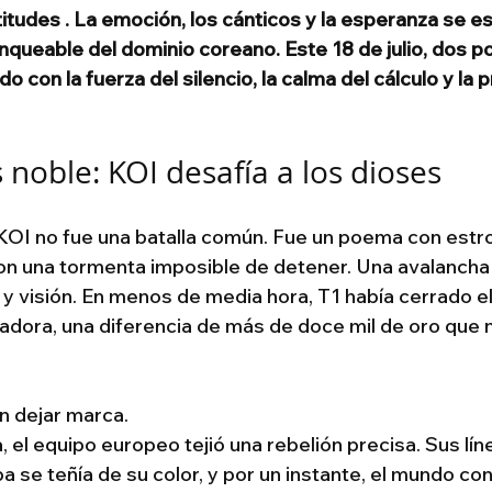
titudes . La emoción, los cánticos y la esperanza se es
anqueable del dominio coreano. Este 18 de julio, dos p
o con la fuerza del silencio, la calma del cálculo y la p
 noble: KOI desafía a los dioses
 KOI no fue una batalla común. Fue un poema con estro
on una tormenta imposible de detener. Una avalancha 
a y visión. En menos de media hora, T1 había cerrado e
dora, una diferencia de más de doce mil de oro que 
n dejar marca.
 el equipo europeo tejió una rebelión precisa. Sus lí
a se teñía de su color, y por un instante, el mundo con