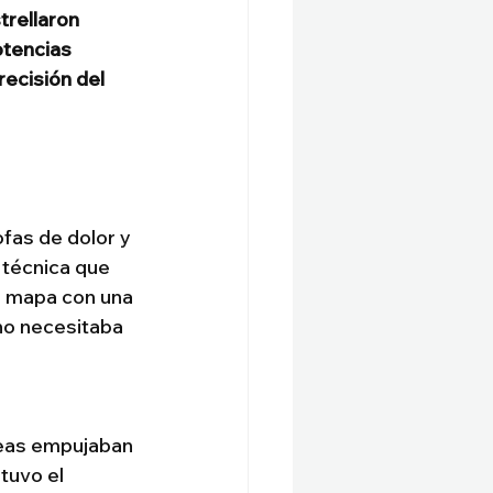
trellaron 
otencias 
recisión del 
fas de dolor y 
técnica que 
l mapa con una 
no necesitaba 
neas empujaban 
tuvo el 