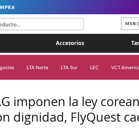
OMPRA
MXN (
Accesorios
Ta
gocios
LTA Norte
LTA Sur
LEC
VCT Americ
Game Changers
G2 Esports
Valorant
League of
.G imponen la ley corean
on dignidad, FlyQuest ca
femenil
9Z Globant
videojuegos