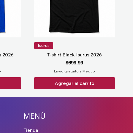
Isurus
us 2026
T-shirt Black Isurus 2026
Precio
$699.99
o
Envío gratuito a México
o
Agregar al carrito
MENÚ
Tienda