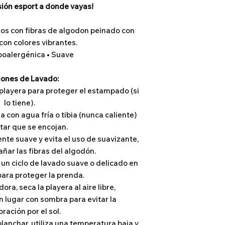
ión esport a donde vayas!
os con fibras de algodon peinado con
on colores vibrantes.
poalergénica • Suave
iones de Lavado:
a playera para proteger el estampado (si
lo tiene).
da con agua fría o tibia (nunca caliente)
tar que se encojan.
nte suave y evita el uso de suavizante,
ñar las fibras del algodón.
 un ciclo de lavado suave o delicado en
para proteger la prenda.
dora, seca la playera al aire libre,
 lugar con sombra para evitar la
ración por el sol.
planchar, utiliza una temperatura baja y,