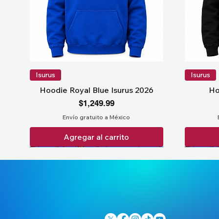
Isurus
Isurus
Hoodie Royal Blue Isurus 2026
Ho
Precio
$1,249.99
Envío gratuito a México
Agregar al carrito