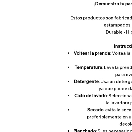
¡Demuestra tu pas
Estos productos son fabricad
estampados c
Durable • Hi
Instrucc
Voltear la prenda
: Voltea l
Temperatura
: Lava la pren
para evi
Detergente
: Usa un deterge
ya que puede da
Ciclo de lavado
: Selecciona
la lavadora 
Secado
: evita la seca
preferiblemente en un
decolo
Planchado
: Si es necesario 