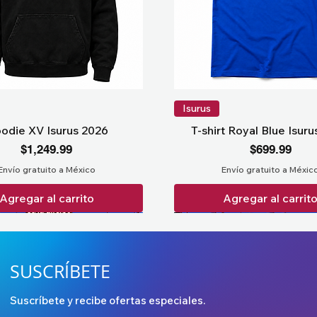
Isurus
odie XV Isurus 2026
T-shirt Royal Blue Isur
Precio
Precio
$1,249.99
$699.99
Envío gratuito a México
Envío gratuito a Méxic
Agregar al carrito
Agregar al carrit
SUSCRÍBETE
Suscríbete y recibe ofertas especiales.