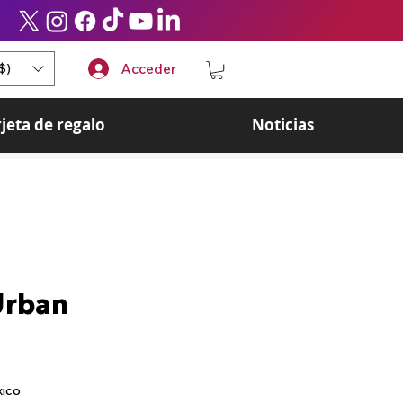
$)
Acceder
rjeta de regalo
Noticias
Urban
ecio
xico