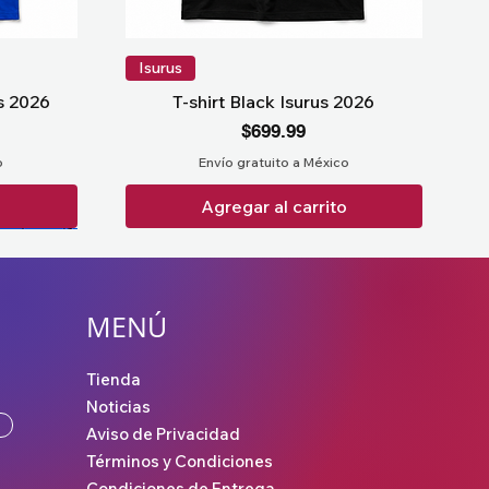
Isurus
us 2026
T-shirt Black Isurus 2026
Precio
$699.99
o
Envío gratuito a México
o
Agregar al carrito
MENÚ
Tienda
Noticias
Aviso de Privacidad
Términos y Condiciones
Condiciones de Entrega