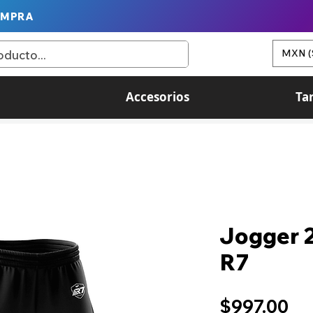
OMPRA
MXN (
Accesorios
Ta
Jogger 
R7
Pr
$997.00