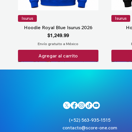
Isurus
Isurus
Hoodie Royal Blue Isurus 2026
Ho
Precio
$1,249.99
Envío gratuito a México
Agregar al carrito
(+52) 563-935-1515
contacto@score-one.com