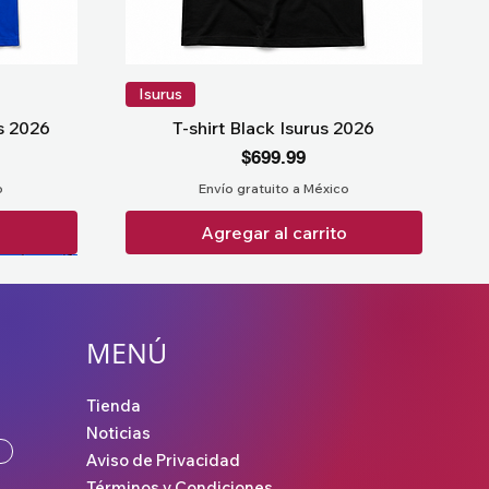
Isurus
us 2026
T-shirt Black Isurus 2026
Precio
$699.99
o
Envío gratuito a México
o
Agregar al carrito
MENÚ
Tienda
Noticias
Aviso de Privacidad
Términos y Condiciones