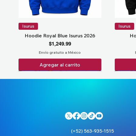
Isurus
Isurus
Hoodie Royal Blue Isurus 2026
Ho
Precio
$1,249.99
Envío gratuito a México
Agregar al carrito
(+52) 563-935-1515