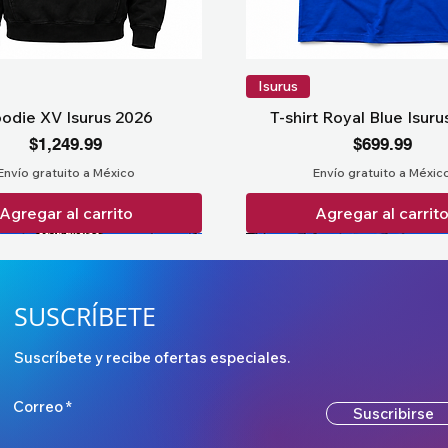
Isurus
odie XV Isurus 2026
T-shirt Royal Blue Isur
Precio
Precio
$1,249.99
$699.99
Envío gratuito a México
Envío gratuito a Méxic
Agregar al carrito
Agregar al carrit
SUSCRÍBETE
Suscríbete y recibe ofertas especiales.
Correo
Suscribirse