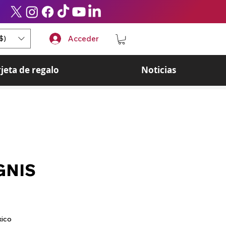
$)
Acceder
rjeta de regalo
Noticias
IGNIS
ecio
xico