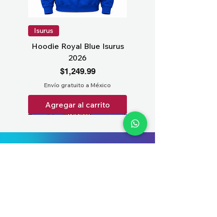
Isurus
Hoodie Royal Blue Isurus
2026
Precio
$1,249.99
Envío gratuito a México
Agregar al carrito
(+52) 563-935-1515
contacto@score-one.com