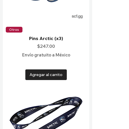
Otros
Pins Arctic (x3)
Precio
$247.00
Envío gratuito a México
Agregar al carrito