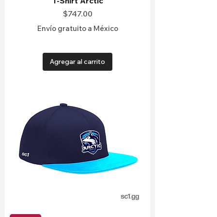
T-Shirt Arctic
Precio
$747.00
Envío gratuito a México
Agregar al carrito