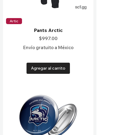
Artic
Pants Arctic
Precio
$997.00
Envío gratuito a México
Agregar al carrito