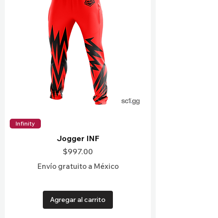
Infinity
Jogger INF
Precio
$997.00
Envío gratuito a México
Agregar al carrito