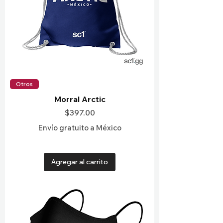
Otros
Morral Arctic
Precio
$397.00
Envío gratuito a México
Agregar al carrito