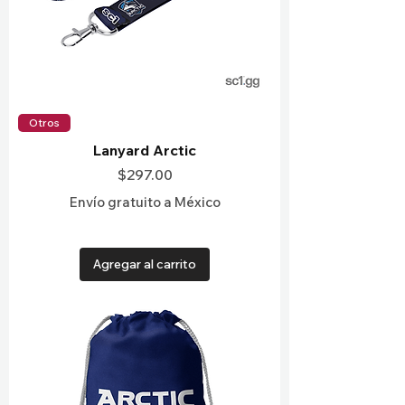
Otros
Lanyard Arctic
Precio
$297.00
Envío gratuito a México
Agregar al carrito