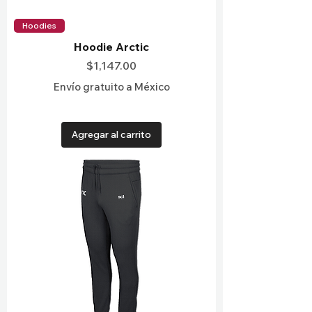
Hoodies
Hoodie Arctic
Precio
$1,147.00
Envío gratuito a México
Agregar al carrito