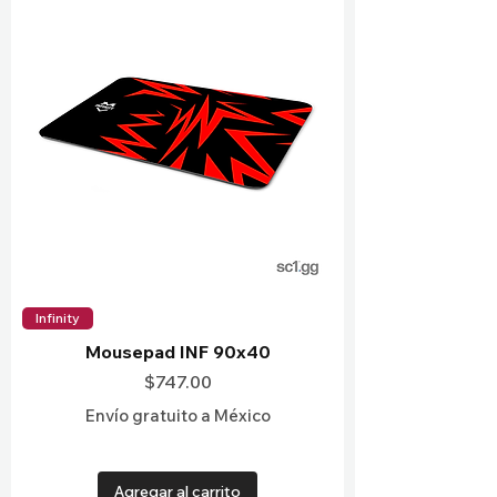
Infinity
Mousepad INF 90x40
Precio
$747.00
Envío gratuito a México
Agregar al carrito